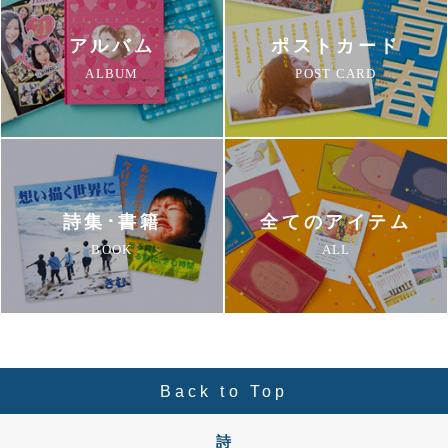
アルバム
ポストカード
ALBUM
POST CARD
詩集･書籍
全てのアイテム
BOOK
ALL
Back to Top
詩