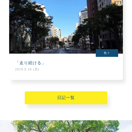
色々
「走り続ける」
2019.9.16 (月)
日記一覧