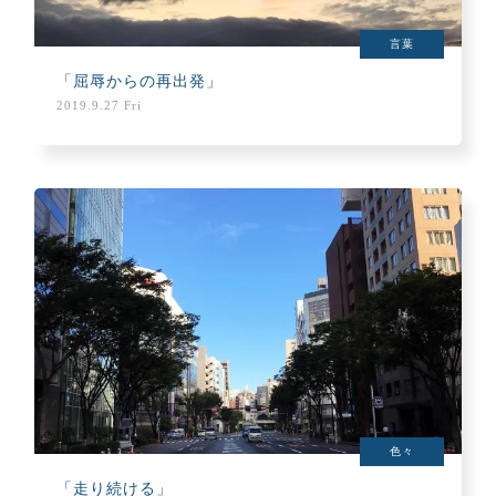
言葉
「屈辱からの再出発」
2019.9.27 Fri
色々
「走り続ける」