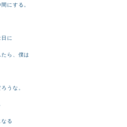
仲間にする。
念日に
れたら、僕は
だろうな。
る
になる