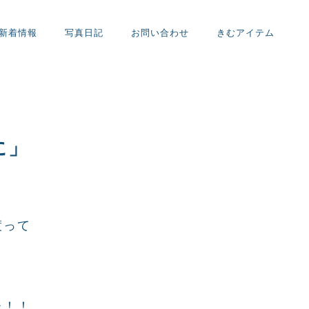
新着情報
写真日記
お問い合わせ
きむアイテム
に」
渡って
た！！