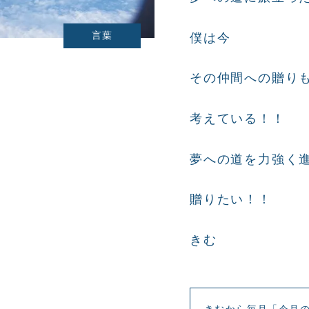
言葉
僕は今
その仲間への贈り
考えている！！
夢への道を力強く
贈りたい！！
きむ