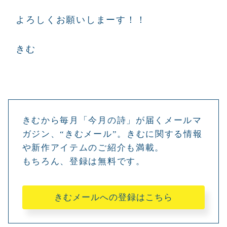
よろしくお願いしまーす！！
きむ
きむから毎月「今月の詩」が届くメールマ
ガジン、“きむメール”。きむに関する情報
や新作アイテムのご紹介も満載。
もちろん、登録は無料です。
きむメールへの登録はこちら