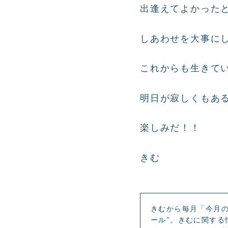
出逢えてよかった
しあわせを大事に
これからも生きて
明日が寂しくもあ
楽しみだ！！
きむ
きむから毎月「今月の
ール”。きむに関する