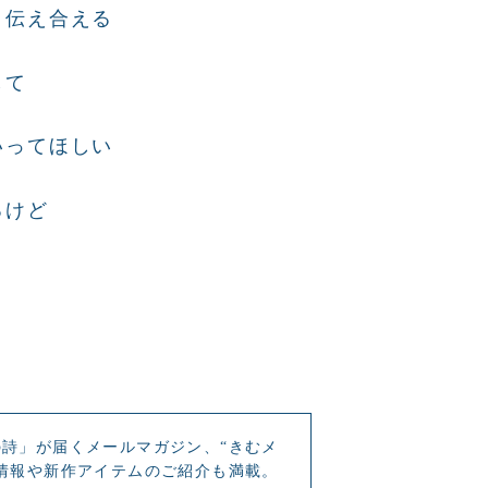
と伝え合える
して
いってほしい
るけど
詩」が届くメールマガジン、“きむメ
情報や新作アイテムのご紹介も満載。